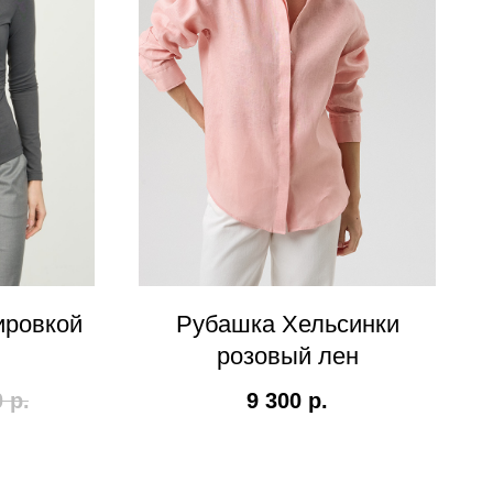
ировкой
Рубашка Хельсинки
розовый лен
0
р.
9 300
р.