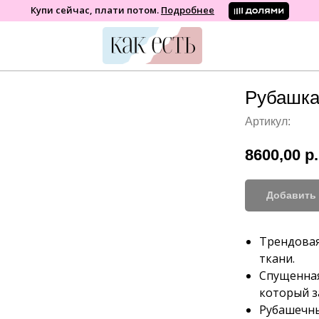
Купи сейчас, плати потом.
Подробнее
Рубашка
Артикул:
8600,00
р.
Добавить 
Трендовая
ткани.
бренд женской одежды
Спущенная
который з
Рубашечны