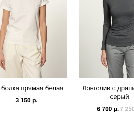
тболка прямая белая
Лонгслив с драп
серый
3 150
р.
6 700
р.
7 25