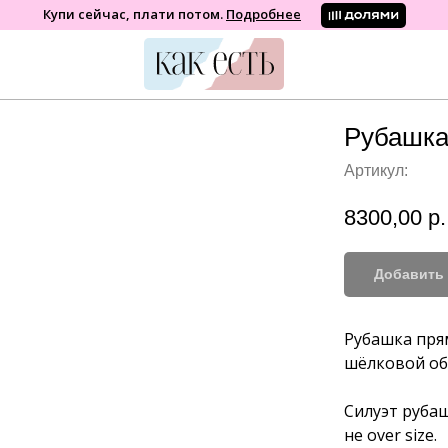
Купи сейчас, плати потом.
Подробнее
Рубашка
Артикул:
8300,00
р.
Добавить 
Рубашка прям
шёлковой об
бренд женской одежды
⠀
Силуэт рубаш
не over size.