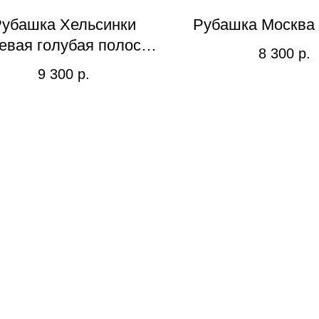
убашка Хельсинки
Рубашка Москва 
евая голубая полоска
8 300
р.
хлопок
9 300
р.