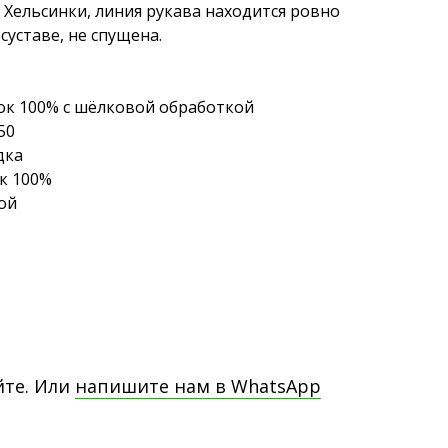
 Хельсинки, линия рукава находится ровно
суставе, не спущена.
пок 100% с шёлковой обработкой
50
дка
к 100%
ой
йте. Или
напишите нам в WhatsApp