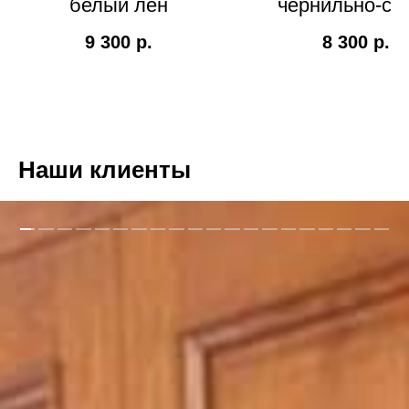
белый лён
чернильно-си
хлопок
9 300
р.
8 300
р.
Наши клиенты